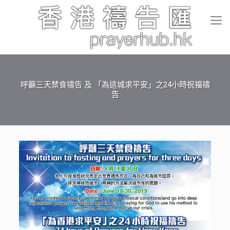
呼籲三天禁食禱告 及 「為這城求平安」之24小時祝福禱
告