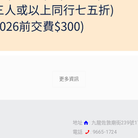
更多資訊
地址
: 九龍佐敦廟街239號1
電話
: 9665-1724