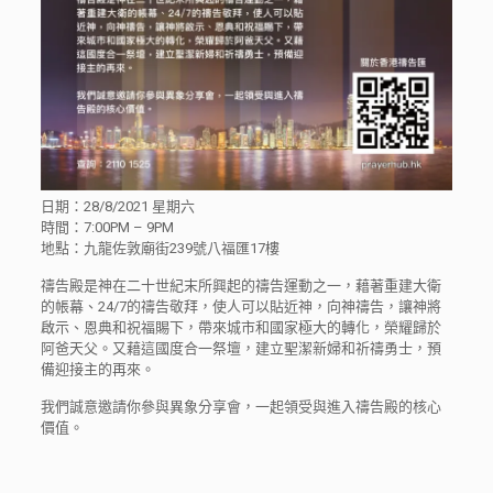
日期：28/8/2021 星期六
時間：7:00PM – 9PM
地點：九龍佐敦廟街239號八福匯17樓
禱告殿是神在二十世紀末所興起的禱告運動之一，藉著重建大衛
的帳幕、24/7的禱告敬拜，使人可以貼近神，向神禱告，讓神將
啟示、恩典和祝福賜下，帶來城市和國家極大的轉化，榮耀歸於
阿爸天父。又藉這國度合一祭壇，建立聖潔新婦和祈禱勇士，預
備迎接主的再來。
我們誠意邀請你參與異象分享會，一起領受與進入禱告殿的核心
價值。