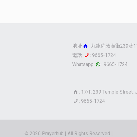
地址
: 九龍佐敦廟街239號1
電話
: 9665-1724
Whatsapp
: 9665-1724
: 17/F, 239 Temple Street,
: 9665-1724
© 2026 Prayerhub | All Rights Reserved |