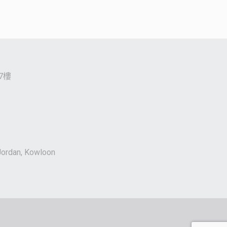
7樓
 Jordan, Kowloon