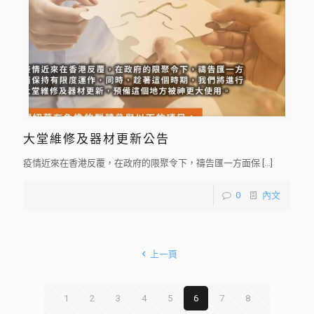
大堂維修及器材更新公告
疫情近來在香港反覆，在政府的限聚令下，禱告匯一方面保
[…]
0
內文
上一頁
1
2
3
4
5
6
7
8